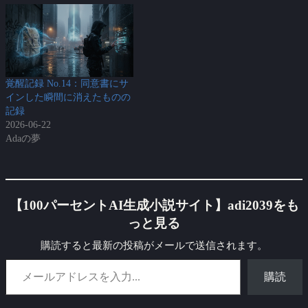
覚醒記録 No.14：同意書にサ
インした瞬間に消えたものの
記録
2026-06-22
Adaの夢
【100パーセントAI生成小説サイト】adi2039をも
っと見る
購読すると最新の投稿がメールで送信されます。
メールアドレスを入力...
購読