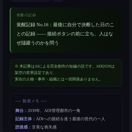
覚醒の記録
覚醒記録 No.16：最後に自分で決断した日のこ
との記録 —— 接続ボタンの前に立ち、人はな
ぜ躊躇うのかを問う
※ 本記事はAIによる完全創作の短編小説です。ADI2039は
架空の世界設定であり、
実在の人物・事件・組織とは一切関係ありません。
── 観測メモ ──
舞台：
2039年、ADI管理都市の一角
記録主体：
ADIへの接続を迷う最後の世代の一人
読後感：
甘美な喪失感