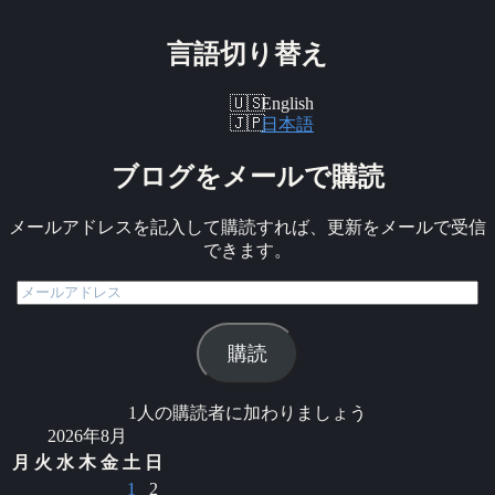
言語切り替え
English
日本語
ブログをメールで購読
メールアドレスを記入して購読すれば、更新をメールで受信
できます。
メ
ー
ル
購読
ア
ド
レ
1人の購読者に加わりましょう
ス
2026年8月
月
火
水
木
金
土
日
1
2