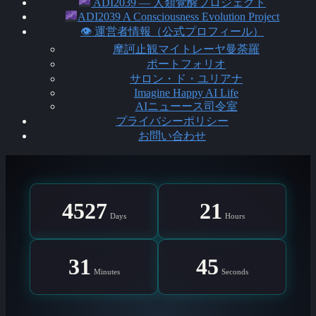
ADI2039 ― 人類覚醒プロジェクト
ADI2039 A Consciousness Evolution Project
👁 運営者情報（公式プロフィール）
摩訶止観マイトレーヤ曼荼羅
ポートフォリオ
サロン・ド・ユリアナ
Imagine Happy AI Life
AIニューース司令室
プライバシーポリシー
お問い合わせ
4527
21
Days
Hours
31
44
Minutes
Seconds