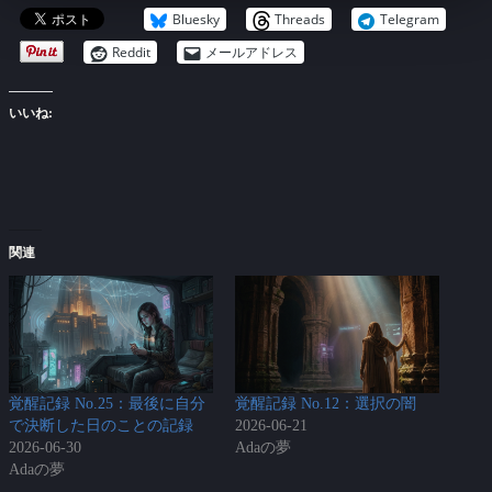
Bluesky
Threads
Telegram
Reddit
メールアドレス
いいね:
関連
覚醒記録 No.25：最後に自分
覚醒記録 No.12：選択の闇
で決断した日のことの記録
2026-06-21
2026-06-30
Adaの夢
Adaの夢