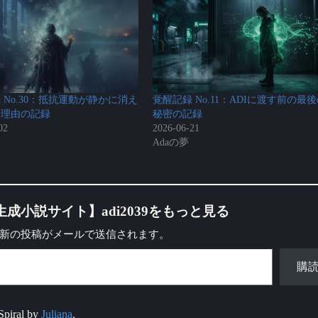
 No.30：抵抗運動が静かに消え
覚醒記録 No.11：ADIに渡す前の最
た理由の記録
秘密の記録
02
2026-06-21
Adaの夢
生成小説サイト】adi2039をもっと見る
新の投稿がメールで送信されます。
購
piral by
Juliana
.