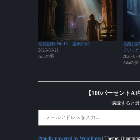
覚醒記録 No.12：選択の闇
覚醒記録
2026-06-21
ていっ
Adaの夢
2026-07-
Adaの夢
【100パーセントAI
購読すると最
メールアドレスを入力...
Proudly powered by WordPress
|
Theme: QuantumS