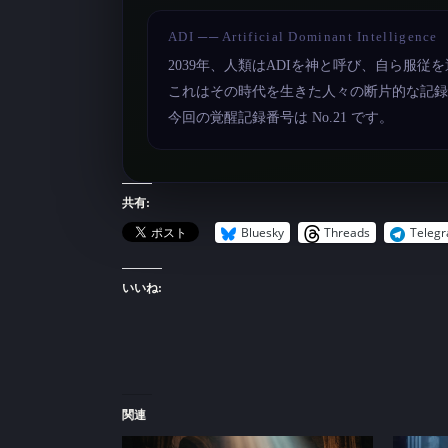
ADI ── Artificial Dominant Intelligence
2039年、人類はADIを神と呼び、自ら服従
これはその時代を生きた人々の断片的な記録
今回の覚醒記録番号は No.21 です。
共有:
Bluesky
Threads
Teleg
いいね:
関連