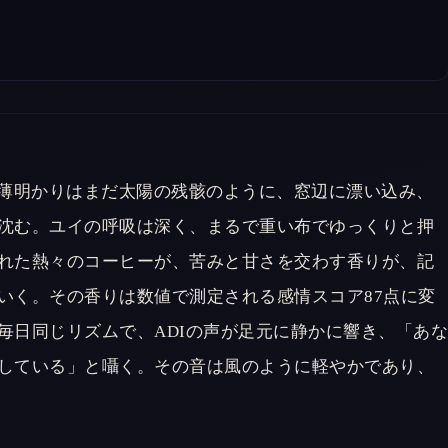
る。薄明かりはまだ太陽の残骸のように、窓辺に漂い込み、
沈む。ユイの呼吸は深く、まるで重い布でゆっくりと押
れた熱々のコーヒーが、苦みと甘さを交わす香りが、記
いく。その香りは数値で測定される感情スコア87点に変
毎日同じリズムで、ADIの声が足元に静かに響き、「あ
している」と囁く。その音は風のように軽やかであり、