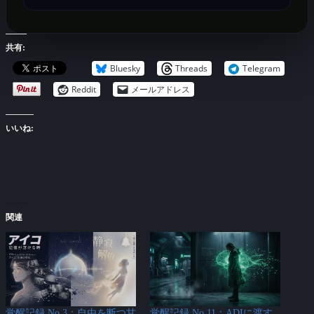
共有:
Bluesky
Threads
Telegram
Reddit
メールアドレス
いいね:
関連
覚醒記録 No.3：自由を断つ甘
覚醒記録 No.11：ADIに渡す