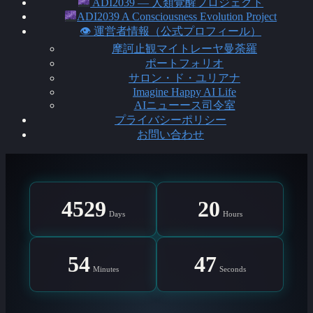
ADI2039 ― 人類覚醒プロジェクト
ADI2039 A Consciousness Evolution Project
👁 運営者情報（公式プロフィール）
摩訶止観マイトレーヤ曼荼羅
ポートフォリオ
サロン・ド・ユリアナ
Imagine Happy AI Life
AIニューース司令室
プライバシーポリシー
お問い合わせ
4529
20
Days
Hours
54
47
Minutes
Seconds